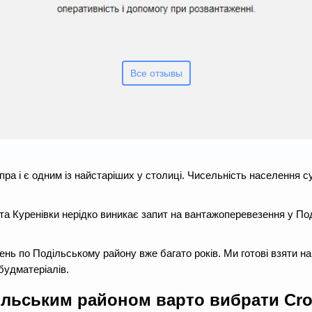
Все отзывы
ра і є одним із найстаріших у столиці. Чисельність населення су
ки та Куренівки нерідко виникає запит на вантажоперевезення у П
ь по Подільському району вже багато років. Ми готові взяти на 
будматеріалів.
ільським районом варто вибрати Cr