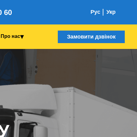
0 60
Рус
Укр
Замовити дзвінок
Про нас
У