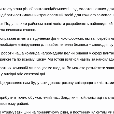
ки та фургони різної вантажопідйомності – від малотоннажних дл
ідібрати оптимальний транспортний засіб для кожного замовлен
жів Подільським районом наші логісти розробляють найшвидший 
ула виконана вчасно.
справжні атлети з відмінною фізичною формою, які за потреби н
необхідне екіпірування для забезпечення безпеки – спецодяг, рука
ї роботи наша команда нагромадила великі знання у сфері ванта
йоні та по всьому Києву. Ми готові взятися навіть за найсклад
портних компаній ми працюємо щодня. Ви можете розмістити заяв
 вихідні або святкові дні.
Це дозволяє нам будувати довгострокову співпрацю з клієнтами,
прибути в точно обумовлений час. Завдяки чіткій логістиці та зл
льському районі.
о утримувати ціни на прийнятному рівні, а постійним клієнтам ми