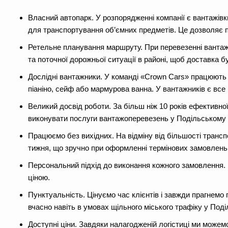
Власний автопарк. У розпорядженні компанії є вантажів
для транспортування об’ємних предметів. Це дозволяє п
Ретельне планування маршруту. При перевезенні ванта
та поточної дорожньої ситуації в районі, щоб доставка б
Дослідні вантажники. У команді «Crown Cars» працюють 
піаніно, сейф або мармурова ванна. У вантажників є все 
Великий досвід роботи. За більш ніж 10 років ефективно
виконувати послуги вантажоперевезень у Подільському ра
Працюємо без вихідних. На відміну від більшості транс
тижня, що зручно при оформленні термінових замовлень у
Персональний підхід до виконання кожного замовлення. 
ціною.
Пунктуальність. Цінуємо час клієнтів і завжди прагнемо 
вчасно навіть в умовах щільного міського трафіку у Поді
Доступні ціни. Завдяки налагодженій логістиці ми можем