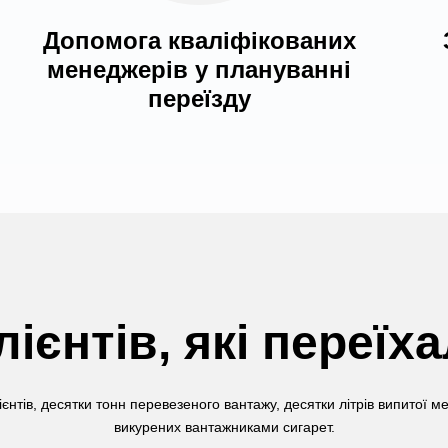
Допомога кваліфікованих
менеджерів у плануванні
переїзду
лієнтів, які переїх
ієнтів, десятки тонн перевезеного вантажу, десятки літрів випитої м
викурених вантажниками сигарет.