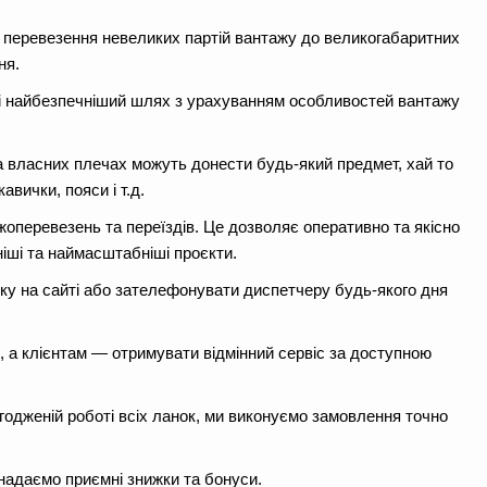
я перевезення невеликих партій вантажу до великогабаритних
ня.
і найбезпечніший шлях з урахуванням особливостей вантажу
а власних плечах можуть донести будь-який предмет, хай то
вички, пояси і т.д.
жоперевезень та переїздів. Це дозволяє оперативно та якісно
ніші та наймасштабніші проєкти.
ку на сайті або зателефонувати диспетчеру будь-якого дня
 а клієнтам — отримувати відмінний сервіс за доступною
агодженій роботі всіх ланок, ми виконуємо замовлення точно
 надаємо приємні знижки та бонуси.