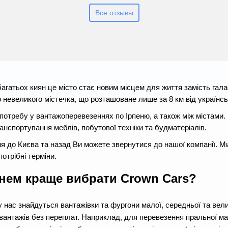
Все отзывы
багатьох киян це місто стає новим місцем для життя замість гал
 невеликого містечка, що розташоване лише за 8 км від українсь
отребу у вантажоперевезеннях по Ірпеню, а також між містами. І
анспортування меблів, побутової техніки та будматеріалів.
ня до Києва та назад Ви можете звернутися до нашої компанії. 
отрібні терміни.
нем краще вибрати Crown Cars?
у нас знайдуться вантажівки та фургони малої, середньої та вел
 вантажів без переплат. Наприклад, для перевезення пральної м