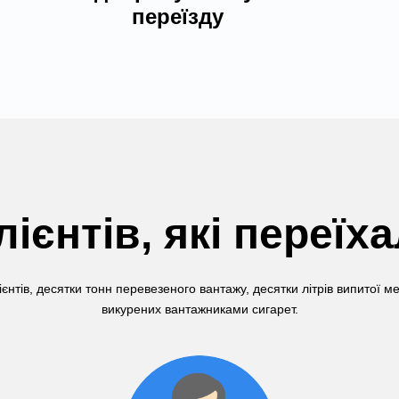
переїзду
лієнтів, які переїх
ієнтів, десятки тонн перевезеного вантажу, десятки літрів випитої м
викурених вантажниками сигарет.