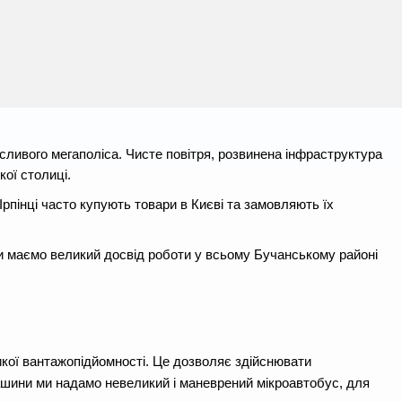
асливого мегаполіса. Чисте повітря, розвинена інфраструктура
кої столиці.
рпінці часто купують товари в Києві та замовляють їх
Ми маємо великий досвід роботи у всьому Бучанському районі
икої вантажопідйомності. Це дозволяє здійснювати
ашини ми надамо невеликий і маневрений мікроавтобус, для