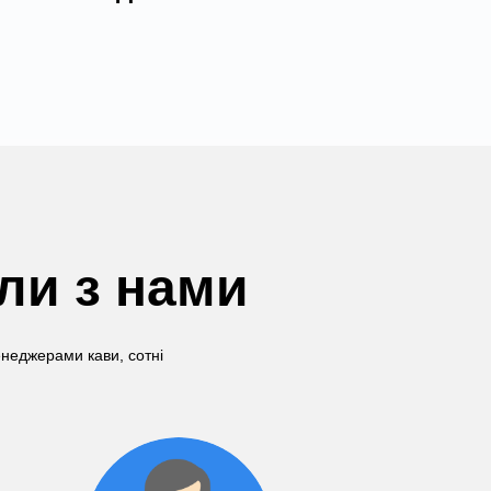
али з нами
енеджерами кави, сотні