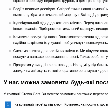
офісного переїзду підберемо фургон, а для транспортува
Водії з великим досвідом. Співробітники нашої компанії
вміють підібрати оптимальний маршрут. Всі водії дотрим
Індивідуальний підхід до кожного клієнта. Перед викона
інших нюансів. Підберемо оптимальний маршрут, виходя
Комплекс послуг під ключ. Вантажоперевезення від поч
надійно закріпимо їх у кузові, щоб уникнути пошкоджень
Система знижок для постійних клієнтів. Ми цінуємо наши
послуги з вантажоперевезення в Ірпені. Також особливі
Працюємо у вихідні та святкові дні. На відміну від бага
завжди на зв’язку та готові оперативно організувати до
У нас можна замовити будь-які посл
У компанії Crown Cars Ви можете замовити вантажне перевезе
Квартирний переїзд під ключ. Комплексна послуга, що 