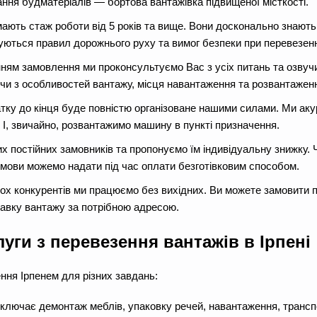
ння будматеріалів — бортова вантажівка підвищеної місткості.
 мають стаж роботи від 5 років та вище. Вони досконально знают
уються правил дорожнього руху та вимог безпеки при перевезенні
нням замовлення ми проконсультуємо Вас з усіх питань та озвучим
чи з особливостей вантажу, місця навантаження та розвантажен
атку до кінця буде повністю організоване нашими силами. Ми ак
. І, звичайно, розвантажимо машину в пункті призначення.
х постійних замовників та пропонуємо їм індивідуальну знижку.
 умови можемо надати під час оплати безготівковим способом.
тьох конкурентів ми працюємо без вихідних. Ви можете замовити 
ставку вантажу за потрібною адресою.
уги з перевезення вантажів в Ірпені
ння Ірпенем для різних завдань:
включає демонтаж меблів, упаковку речей, навантаження, транс