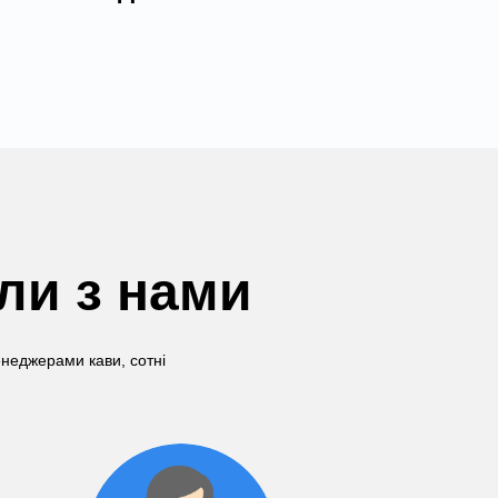
али з нами
енеджерами кави, сотні