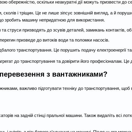
ою обережністю, оскільки неакуратні дії можуть призвести до се
, сколів і тріщин. Це не лише зіпсує зовнішній вигляд, а й пору
, що зробить машину непридатною для використання.
 та струси призводять до зсувів деталей, замикань контактів, об
 перегин призведе до витоків води та поломки насосів.
балого транспортування. Це порушить подачу електроенергії та
грегат до транспортування та довірити його професіоналам. Це д
 перевезення з вантажниками?
никами, важливо підготувати техніку до транспортування, щоб в
аторів на задній стінці пральної машини. Також видаліть всі лот
ень і зніміть з різьбового з’єднання на машині. Після цього можн