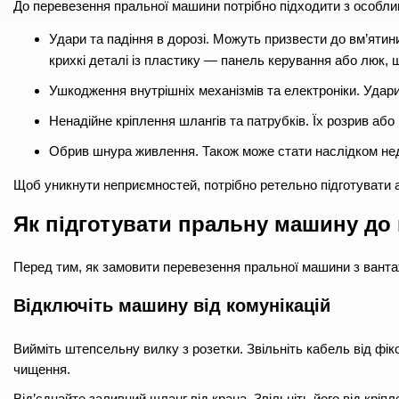
До перевезення пральної машини потрібно підходити з особлив
Удари та падіння в дорозі. Можуть призвести до вм’ятини
крихкі деталі із пластику — панель керування або люк
Ушкодження внутрішніх механізмів та електроніки. Удари
Ненадійне кріплення шлангів та патрубків. Їх розрив або
Обрив шнура живлення. Також може стати наслідком нед
Щоб уникнути неприємностей, потрібно ретельно підготувати а
Як підготувати пральну машину до
Перед тим, як замовити перевезення пральної машини з вантаж
Відключіть машину від комунікацій
Вийміть штепсельну вилку з розетки. Звільніть кабель від фікс
чищення.
Від’єднайте заливний шланг від крана. Звільніть його від кріпл