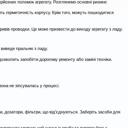
рйозних поломок агрегату. Розглянемо основні ризики:
шить герметичність корпусу. Крім того, можуть пошкодитися
ривів проводки. Це може призвести до виходу агрегату з ладу.
 виведе пральню з ладу.
озволить запобігти дорогому ремонту або заміні техніки.
она не зіпсувалась у процесі.
ки, дозатори, фільтри, що від’єднуються. Заберіть засоби для
а витягнути зливальний шланг із труби та витягти його з