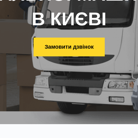
В КИЄВІ
Замовити дзвінок