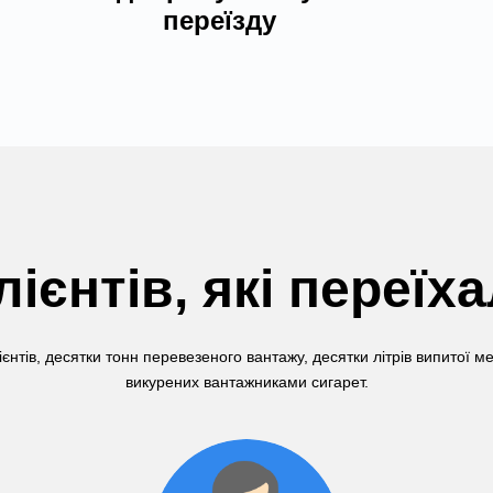
переїзду
лієнтів, які переїх
ієнтів, десятки тонн перевезеного вантажу, десятки літрів випитої м
викурених вантажниками сигарет.