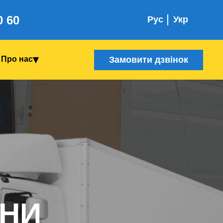
0 60
Рус
Укр
Замовити дзвінок
Про нас
Я
ИНИ