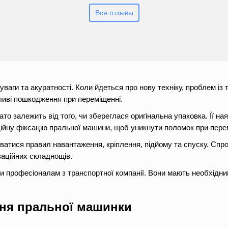
Все отзывы
ваги та акуратності. Коли йдеться про нову техніку, проблем і
ливі пошкодження при переміщенні.
то залежить від того, чи збереглася оригінальна упаковка. Її н
ійну фіксацію пральної машини, щоб уникнути поломок при пере
ватися правил навантаження, кріплення, підйому та спуску. Спр
заційних складнощів.
 професіоналам з транспортної компанії. Вони мають необхідни
ння пральної машинки