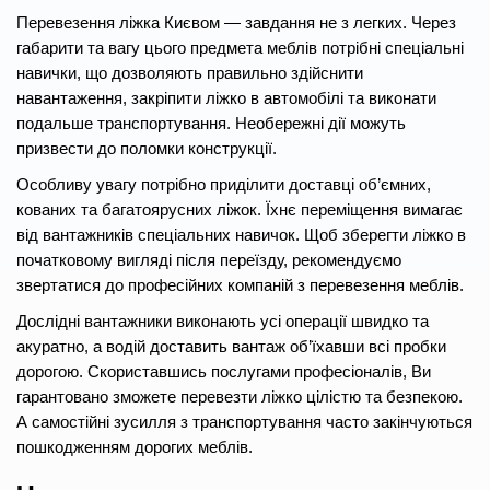
Перевезення ліжка Києвом — завдання не з легких. Через
габарити та вагу цього предмета меблів потрібні спеціальні
навички, що дозволяють правильно здійснити
навантаження, закріпити ліжко в автомобілі та виконати
подальше транспортування. Необережні дії можуть
призвести до поломки конструкції.
Особливу увагу потрібно приділити доставці об’ємних,
кованих та багатоярусних ліжок. Їхнє переміщення вимагає
від вантажників спеціальних навичок. Щоб зберегти ліжко в
початковому вигляді після переїзду, рекомендуємо
звертатися до професійних компаній з перевезення меблів.
Дослідні вантажники виконають усі операції швидко та
акуратно, а водій доставить вантаж об’їхавши всі пробки
дорогою. Скориставшись послугами професіоналів, Ви
гарантовано зможете перевезти ліжко цілістю та безпекою.
А самостійні зусилля з транспортування часто закінчуються
пошкодженням дорогих меблів.