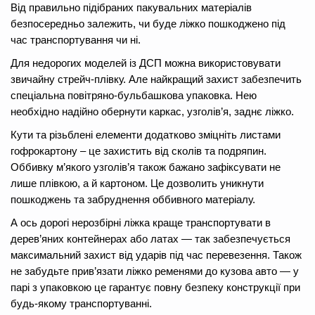
Від правильно підібраних пакувальних матеріалів
безпосередньо залежить, чи буде ліжко пошкоджено під
час транспортування чи ні.
Для недорогих моделей із ДСП можна використовувати
звичайну стрейч-плівку. Але найкращий захист забезпечить
спеціальна повітряно-бульбашкова упаковка. Нею
необхідно надійно обернути каркас, узголів’я, заднє ліжко.
Кути та різьблені елементи додатково зміцніть листами
гофрокартону – це захистить від сколів та подряпин.
Оббивку м’якого узголів’я також бажано зафіксувати не
лише плівкою, а й картоном. Це дозволить уникнути
пошкоджень та забруднення оббивного матеріалу.
А ось дорогі нерозбірні ліжка краще транспортувати в
дерев’яних контейнерах або латах — так забезпечується
максимальний захист від ударів під час перевезення. Також
не забудьте прив’язати ліжко ременями до кузова авто — у
парі з упаковкою це гарантує повну безпеку конструкції при
будь-якому транспортуванні.