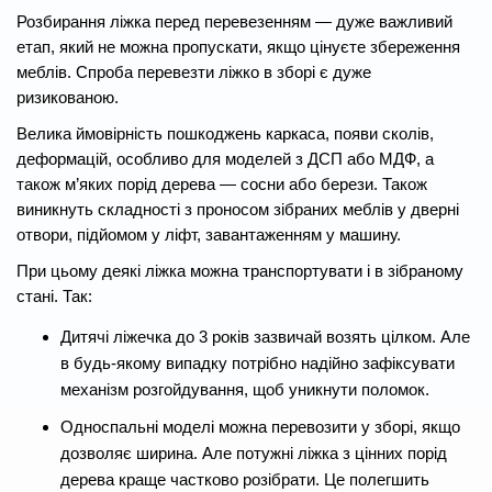
Розбирання ліжка перед перевезенням — дуже важливий
етап, який не можна пропускати, якщо цінуєте збереження
меблів. Спроба перевезти ліжко в зборі є дуже
ризикованою.
Велика ймовірність пошкоджень каркаса, появи сколів,
деформацій, особливо для моделей з ДСП або МДФ, а
також м’яких порід дерева — сосни або берези. Також
виникнуть складності з проносом зібраних меблів у дверні
отвори, підйомом у ліфт, завантаженням у машину.
При цьому деякі ліжка можна транспортувати і в зібраному
стані. Так:
Дитячі ліжечка до 3 років зазвичай возять цілком. Але
в будь-якому випадку потрібно надійно зафіксувати
механізм розгойдування, щоб уникнути поломок.
Односпальні моделі можна перевозити у зборі, якщо
дозволяє ширина. Але потужні ліжка з цінних порід
дерева краще частково розібрати. Це полегшить