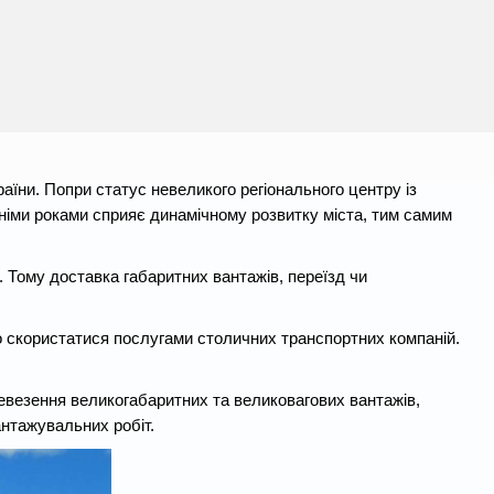
їни. Попри статус невеликого регіонального центру із
німи роками сприяє динамічному розвитку міста, тим самим
 Тому доставка габаритних вантажів, переїзд чи
о скористатися послугами столичних транспортних компаній.
евезення великогабаритних та великовагових вантажів,
антажувальних робіт.