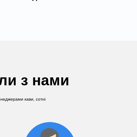
али з нами
енеджерами кави, сотні