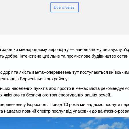
Все отзывы
й завдяки міжнародному аеропорту — найбільшому авіавузлу Укра
ть добре. Інтенсивне цивільне та промислове будівництво остан
 доріг та якість вантажоперевезень тут поступаються київським.
ешканців Бориспільського району.
 інших населених пунктів або просто в межах міста рекомендуєм
ля якісного та безпечного транспортування ваших речей.
перевезень у Борисполі. Понад 10 років ми надаємо послуги пер
 та надаємо повний спектр послуг від упаковки до вантажно-розв