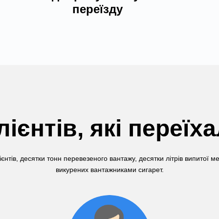
переїзду
лієнтів, які переїх
ієнтів, десятки тонн перевезеного вантажу, десятки літрів випитої м
викурених вантажниками сигарет.