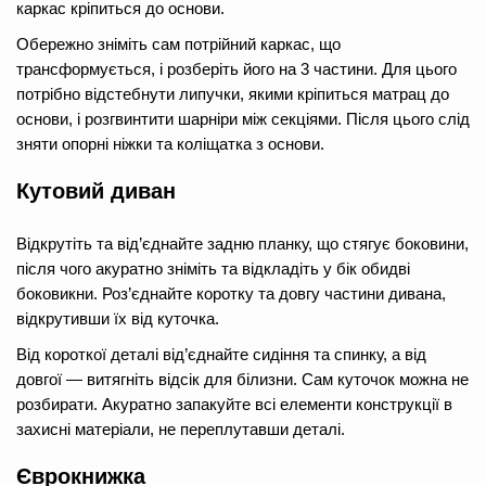
каркас кріпиться до основи.
Обережно зніміть сам потрійний каркас, що
трансформується, і розберіть його на 3 частини. Для цього
потрібно відстебнути липучки, якими кріпиться матрац до
основи, і розгвинтити шарніри між секціями. Після цього слід
зняти опорні ніжки та коліщатка з основи.
Кутовий диван
Відкрутіть та від’єднайте задню планку, що стягує боковини,
після чого акуратно зніміть та відкладіть у бік обидві
боковикни. Роз’єднайте коротку та довгу частини дивана,
відкрутивши їх від куточка.
Від короткої деталі від’єднайте сидіння та спинку, а від
довгої — витягніть відсік для білизни. Сам куточок можна не
розбирати. Акуратно запакуйте всі елементи конструкції в
захисні матеріали, не переплутавши деталі.
Єврокнижка