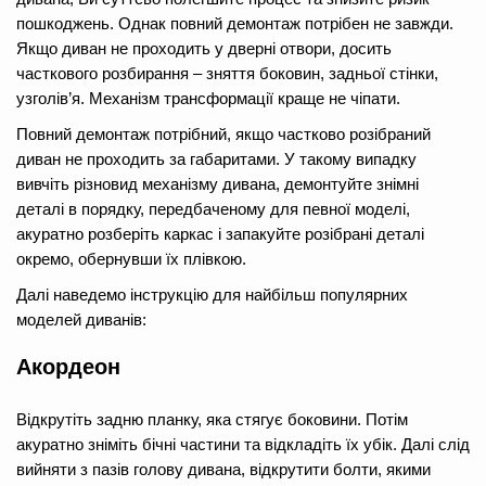
пошкоджень. Однак повний демонтаж потрібен не завжди.
Якщо диван не проходить у дверні отвори, досить
часткового розбирання – зняття боковин, задньої стінки,
узголів’я. Механізм трансформації краще не чіпати.
Повний демонтаж потрібний, якщо частково розібраний
диван не проходить за габаритами. У такому випадку
вивчіть різновид механізму дивана, демонтуйте знімні
деталі в порядку, передбаченому для певної моделі,
акуратно розберіть каркас і запакуйте розібрані деталі
окремо, обернувши їх плівкою.
Далі наведемо інструкцію для найбільш популярних
моделей диванів:
Акордеон
Відкрутіть задню планку, яка стягує боковини. Потім
акуратно зніміть бічні частини та відкладіть їх убік. Далі слід
вийняти з пазів голову дивана, відкрутити болти, якими