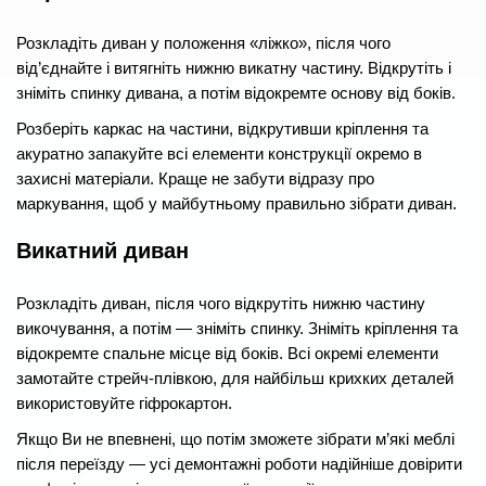
Розкладіть диван у положення «ліжко», після чого
від’єднайте і витягніть нижню викатну частину. Відкрутіть і
зніміть спинку дивана, а потім відокремте основу від боків.
Розберіть каркас на частини, відкрутивши кріплення та
акуратно запакуйте всі елементи конструкції окремо в
захисні матеріали. Краще не забути відразу про
маркування, щоб у майбутньому правильно зібрати диван.
Викатний диван
Розкладіть диван, після чого відкрутіть нижню частину
викочування, а потім — зніміть спинку. Зніміть кріплення та
відокремте спальне місце від боків. Всі окремі елементи
замотайте стрейч-плівкою, для найбільш крихких деталей
використовуйте гіфрокартон.
Якщо Ви не впевнені, що потім зможете зібрати м’які меблі
після переїзду — усі демонтажні роботи надійніше довірити