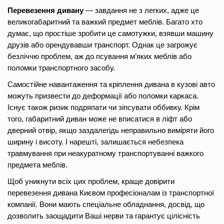
Перевезення дивану
— завдання не з легких, адже це
великогабаритний та важкий предмет меблів. Багато хто
думає, що простіше зробити це самотужки, взявши машину
друзів або орендувавши транспорт. Однак це загрожує
безліччю проблем, аж до псування м’яких меблів або
поломки транспортного засобу.
Самостійне навантаження та кріплення дивана в кузові авто
можуть призвести до деформації або поломки каркаса.
Існує також ризик подряпати чи зіпсувати оббивку. Крім
того, габаритний диван може не вписатися в ліфт або
дверний отвір, якщо заздалегідь неправильно виміряти його
ширину і висоту. І нарешті, залишається небезпека
травмування при неакуратному транспортуванні важкого
предмета меблів.
Щоб уникнути всіх цих проблем, краще довірити
перевезення дивана Києвом професіоналам із транспортної
компанії. Вони мають спеціальне обладнання, досвід, що
дозволить заощадити Ваші нерви та гарантує цілісність