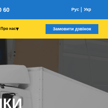
0 60
Рус
Укр
Замовити дзвінок
Про нас
Я
ІКИ