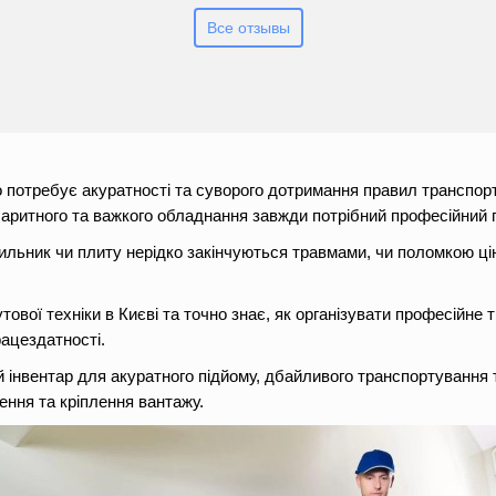
Все отзывы
о потребує акуратності та суворого дотримання правил транспор
аритного та важкого обладнання завжди потрібний професійний п
льник чи плиту нерідко закінчуються травмами, чи поломкою цін
вої техніки в Києві та точно знає, як організувати професійне 
ацездатності.
 інвентар для акуратного підйому, дбайливого транспортування т
ння та кріплення вантажу.