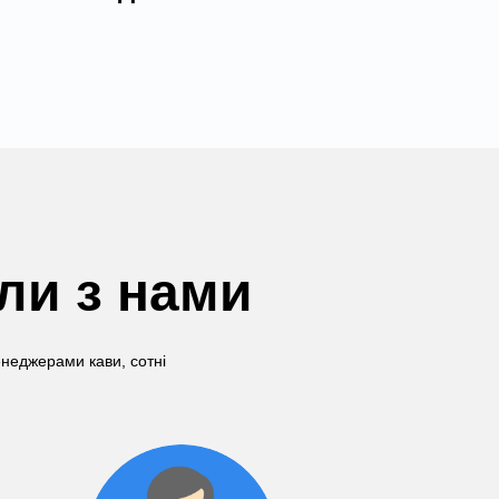
али з нами
енеджерами кави, сотні