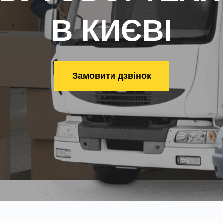
В КИЄВІ
Замовити дзвінок