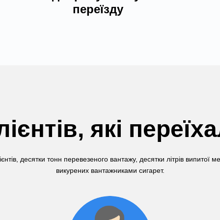
переїзду
лієнтів, які переїх
ієнтів, десятки тонн перевезеного вантажу, десятки літрів випитої м
викурених вантажниками сигарет.