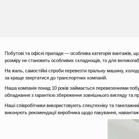
Побутові та офісні прилади — особлива категорія вантажів, щ
розміру не становить особливих складнощів, то для великогаб
На жаль, самостійні спроби перевезти пральну машину, холоди
за краще звертатися до транспортних компаній.
Наша компанія понад 10 років займається перевезеннями побуто
обладнання з гарантією збереження зовнішнього вигляду та пр
Наші співробітники використовують спецтехніку та такелажний
виконують рекомендації виробника щодо пакування, навантаже