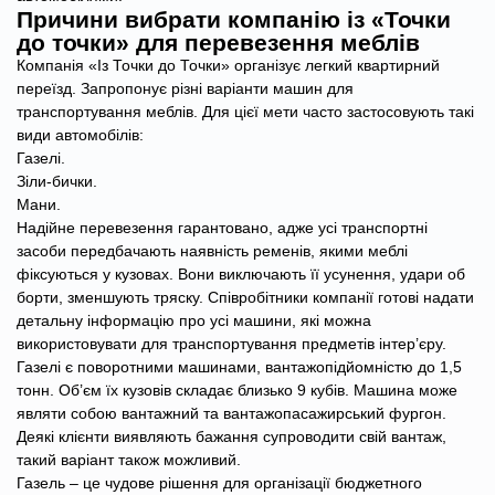
Причини вибрати компанію із «Точки
до точки» для перевезення меблів
Компанія «Із Точки до Точки» організує легкий квартирний
переїзд. Запропонує різні варіанти машин для
транспортування меблів. Для цієї мети часто застосовують такі
види автомобілів:
Газелі.
Зіли-бички.
Мани.
Надійне перевезення гарантовано, адже усі транспортні
засоби передбачають наявність ременів, якими меблі
фіксуються у кузовах. Вони виключають її усунення, удари об
борти, зменшують тряску. Співробітники компанії готові надати
детальну інформацію про усі машини, які можна
використовувати для транспортування предметів інтер’єру.
Газелі є поворотними машинами, вантажопідйомністю до 1,5
тонн. Об’єм їх кузовів складає близько 9 кубів. Машина може
являти собою вантажний та вантажопасажирський фургон.
Деякі клієнти виявляють бажання супроводити свій вантаж,
такий варіант також можливий.
Газель – це чудове рішення для організації бюджетного