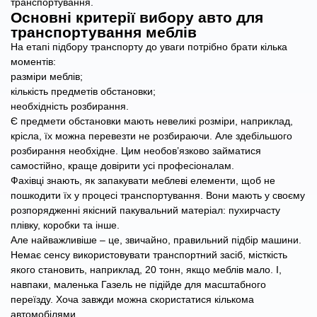
транспортування.
Основні критерії вибору авто для
транспортування меблів
На етапі підбору транспорту до уваги потрібно брати кілька
моментів:
разміри меблів;
кількість предметів обстановки;
необхідність розбирання.
Є предмети обстановки мають невеликі розміри, наприклад,
крісла, їх можна перевезти не розбираючи. Але здебільшого
розбирання необхідне. Цим необов’язково займатися
самостійно, краще довірити усі професіоналам.
Фахівці знають, як запакувати меблеві елементи, щоб не
пошкодити їх у процесі транспортування. Вони мають у своєму
розпорядженні якісний пакувальний матеріал: пухирчасту
плівку, коробки та інше.
Але найважливіше – це, звичайно, правильний підбір машини.
Немає сенсу використовувати транспортний засіб, місткість
якого становить, наприклад, 20 тонн, якщо меблів мало. І,
навпаки, маленька Газель не підійде для масштабного
переїзду. Хоча завжди можна скористатися кількома
автомобілями.