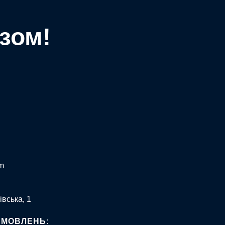
зом!
m
івська, 1
АМОВЛЕНЬ
: