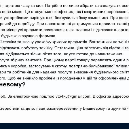
т, втратою часу та сил. Потрібно не лише зібрати та запакувати осо
а нове місце. Це стосується як офісних, так і квартирних перевезень
 усі проблеми вирішуються без зусиль з боку замовника. При офіс
ечей до переїзду. При навантаженні дотримується правило: важкі реч
и на місце усі предмети розставляють за планом і підключають оргтех
 і будь-якою зручною формою.
 техніки та якісну упаковку крихких предметів. Вантажники навчені
підключать побутову техніку. Остаточна ціна залежить від відстані т
я відбувається тільки після того, як усе готове до навантаження.
ги збірних вантажів. При цьому партії товару перевозять одним ре
вка у коробки, застосування скотчу, повітряно-бульбашкової плівки 
йнери та робітників для надання послуги вивезення будівельного смі
того, щоб не виникло проблем із погодженням дій та оформленням доз
шневому?
60. За електронною поштою vto4ku@gmail.com. В офісі за адресою: 
ктеристики та деталі вантажоперевезення у Вишневому та зручний ча