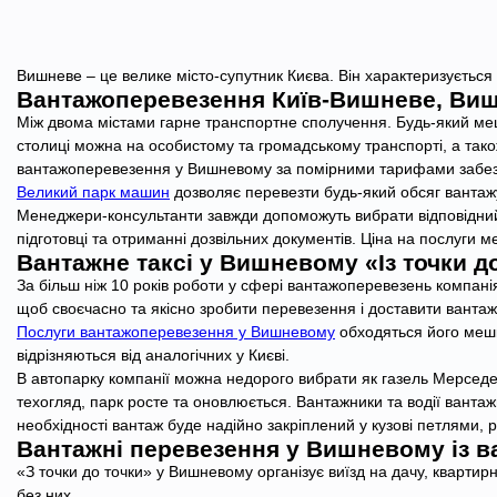
Вишневе – це велике місто-супутник Києва. Він характеризуєтьс
Вантажоперевезення Київ-Вишневе, Виш
Між двома містами гарне транспортне сполучення. Будь-який меш
столиці можна на особистому та громадському транспорті, а так
вантажоперевезення у Вишневому за помірними тарифами забез
Великий парк машин
дозволяє перевезти будь-який обсяг вантажу
Менеджери-консультанти завжди допоможуть вибрати відповідний
підготовці та отриманні дозвільних документів. Ціна на послуги 
Вантажне таксі у Вишневому «Із точки до
За більш ніж 10 років роботи у сфері вантажоперевезень компанія 
щоб своєчасно та якісно зробити перевезення і доставити вантаж 
Послуги вантажоперевезення у Вишневому
обходяться його мешк
відрізняються від аналогічних у Києві.
В автопарку компанії можна недорого вибрати як газель Мерседес і
техогляд, парк росте та оновлюється. Вантажники та водії ванта
необхідності вантаж буде надійно закріплений у кузові петлями,
Вантажні перевезення у Вишневому із 
«З точки до точки» у Вишневому організує виїзд на дачу, квартирн
без них.