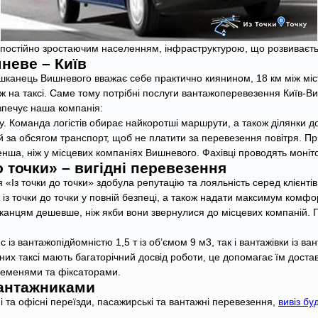
я постійно зростаючим населенням, інфраструктурою, що розвиваєт
неве – Київ
канець Вишневого вважає себе практично киянином, 18 км між міст
ож на таксі. Саме тому потрібні послуги вантажоперевезення Київ-
печує наша компанія:
. Команда логістів обирає найкоротші маршрути, а також ділянки 
 за обсягом транспорт, щоб не платити за перевезення повітря. П
менша, ніж у місцевих компаніях Вишневого. Фахівці проводять моні
 точки» – вигідні перевезення
«Із точки до точки» здобула репутацію та лояльність серед клієнтів 
із точки до точки у повній безпеці, а також надати максимум комфорт
анцям дешевше, ніж якби вони звернулися до місцевих компаній. Пр
з вантажопідйомністю 1,5 т із об’ємом 9 м3, так і вантажівки із ва
жних таксі мають багаторічний досвід роботи, це допомагає їм дост
 ременями та фіксаторами.
вантажниками
і та офісні переїзди, пасажирські та вантажні перевезення,
вивіз бу