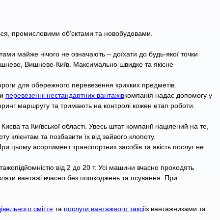
ься, промисловими об’єктами та новобудовами.
ами майже нічого не означають – доїхати до будь-якої точки
Вишневе, Вишневе-Київ. Максимально швидке та якісне
дороги для обережного перевезення крихких предметів.
ри
перевезенні нестандартних вантажів
компанія надає допомогу у
торинг маршруту та тримають на контролі кожен етап роботи.
Києва та Київської області. Увесь штат компанії націлений на те,
у клієнтам та позбавити їх від зайвого клопоту.
и цьому асортимент транспортних засобів та якість послуг не
нтажопідйомністю від 2 до 20 т. Усі машини вчасно проходять
авляти вантажі вчасно без пошкоджень та псування. При
дівельного сміття
та
послуги вантажного таксі
із вантажниками та