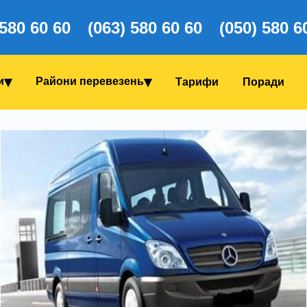
 580 60 60
(063) 580 60 60
(050) 580 6
и
Райони перевезень
Тарифи
Поради