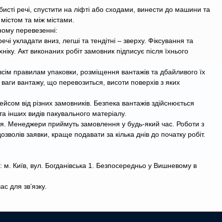
бисті речі, спустити на ліфті або сходами, винести до машини та
 містом та між містами.
ному перевезенні:
і укладати вниз, легші та тендітні – зверху. Фіксування та
ніку. Акт виконаних робіт замовник підписує після їхнього
 всім правилам упаковки, розміщення вантажів та дбайливого їх
а ваги вантажу, що перевозиться, висоти поверхів з яких
йсом від різних замовників. Безпека вантажів здійснюється
та інших видів пакувального матеріалу.
ття. Менеджери приймуть замовлення у будь-який час. Роботи з
волів заявки, краще подавати за кілька днів до початку робіт.
м. Київ, вул. Богданівська 1. Безпосередньо у Вишневому в
с для зв’язку.