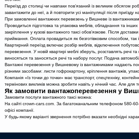
Переїзд до столиці чи навпаки пов’язаний із великим обсягом робі
завантажити до неї, а й повторити усі маніпуляції після приїзду н
При замовленні вантажних перевезень у Вишневе із вантажниками
Проводиться підготовка та упаковка меблів, обладнання та інших р
закріплення у кузові вантажного таксі обов’язкове. Після доставк
приймання. Оплата провадиться як безготівковим способом, так
Квартирний переїзд включає розбір меблів, відключення побутової
перевезення. У новій квартирі меблі зберуть, розставлять речі та 
виносяться та заносяться речі та набору послуг. Подача автомобіл
Вантажні перевезення у Вишневому із вантажниками надають послу
різними засобами: листи гофрокартону, кріплення вантажів, упако
Компанія «Із точки до точки» має транспорт, спецтехніку, конте
термінових викликів можна зробити навіть у нічний час. Але для 
Як замовити вантажоперевезення у Ви
Замовити послуги вантажного таксі можна:
На сайті crown-cars.com. За багатоканальним телефоном 580-60-
офісі компанії.
У будь-якому варіанті звернення потрібно вказати необхідні хара