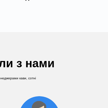
али з нами
енеджерами кави, сотні