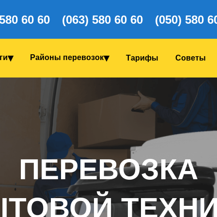
 580 60 60
(063) 580 60 60
(050) 580 6
ги
Районы перевозок
Тарифы
Coветы
ПЕРЕВОЗКА
ТОВОЙ ТЕХН