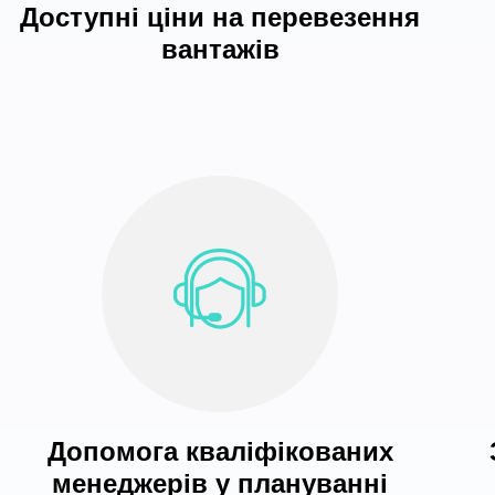
Доступні ціни на перевезення
вантажів
Допомога кваліфікованих
менеджерів у плануванні