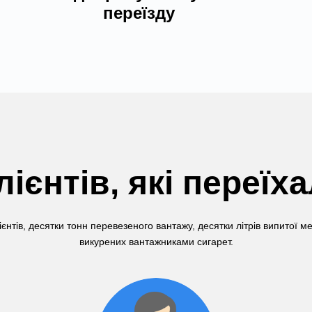
переїзду
лієнтів, які переїх
ієнтів, десятки тонн перевезеного вантажу, десятки літрів випитої м
викурених вантажниками сигарет.