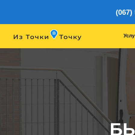
(067)
Услу
БЫ