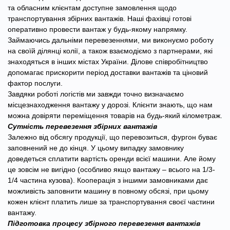
та обласним клієнтам доступне замовлення щодо
транспортування збірних вантажів. Наші фахівці готові
оперативно провести вантаж у будь-якому напрямку.
Займаючись дальніми перевезеннями, ми виконуємо роботу
на своїй ділянці колії, а також взаємодіємо з партнерами, які
знаходяться в інших містах України. Ділове співробітництво
допомагає прискорити період доставки вантажів та ціновий
фактор послуги.
Завдяки роботі логістів ми завжди точно визначаємо
місцезнаходження вантажу у дорозі. Клієнти знають, що нам
можна довіряти переміщення товарів на будь-який кілометраж.
Сутність перевезення збірних вантажів
Залежно від обсягу продукції, що перевозиться, фургон буває
заповнений не до кінця. У цьому випадку замовнику
доведеться сплатити вартість оренди всієї машини. Але йому
це зовсім не вигідно (особливо якщо вантажу – всього на 1/3-
1/4 частина кузова). Кооперація з іншими замовниками дає
можливість заповнити машину в повному обсязі, при цьому
кожен клієнт платить лише за транспортування своєї частини
вантажу.
Підготовка процесу збірного перевезення вантажів