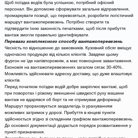
Щоб поїздка водіїв була успішною, потрібний офісний
персонал. Він допоможе сформувати загальне відправлення,
промаркувати позиції, що перевозяться, розробити логістичний
маршрут вантажоперевезень. Потрібно створити та
підтвердити їхню законність печатками, щоб після прибуття
вантаж змогли правильно ідентифікувати.
Переваги комплексного способу вантажоперевезень
Чесність по відношенню до замовників. Кузовний обсяг вміщує
одночасно продукцію від кількох клієнтів. Завдяки цьому
фургон не їде напівпорожнім, а має повноцінне завантаження.
Економія на вантажоперевезеннях загалом сягає 30-40%..
Можливість здійснювати адресну доставку, що дуже влаштовує
клієнтів.
Перед початком поїздки водій добре закріплює вантажі, щоб
при поворотах і різкому зменшенні швидкості руху машини
вантаж не вдарявся об борт та не отримував деформації.
Маршрут прораховується заздалегідь із урахуванням
можливих затримок у дорозі. Прибуття в кінцеві пункти
здійснюється згідно зі складеним графіком вантажоперевезень.
До основної документації додається порядок розвантаження у
пункті призначення.