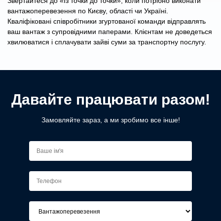
Звертайтеся до «Із точки до точки», коли потрібно виконати
вантажоперевезення по Києву, області чи Україні.
Кваліфіковані співробітники згуртованої команди відправлять
ваш вантаж з супровідними паперами. Клієнтам не доведеться
хвилюватися і сплачувати зайві суми за транспортну послугу.
Давайте працювати разом!
Замовляйте зараз, а ми зробимо все інше!