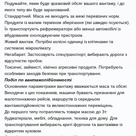
Подумайте, яким буде зразковий обсяг вашого вантажу, і до
якого типу він буде зарахований.
Стандартний. Маса не виходить за межі перевізних норм.
Продукти із малим терміном зберігання (які швидко псуються).
Їх транспортують рефрижератори або менші автомобілі із
вбудованим охолоджуючим пристроєм.
Живий вантаж. Потрібні колісні одиниці із клітинами та
системою мікроклімату.
Негабарит. Застосовують спецтранспорт, вибирають дороги з
відсутністю пробок.
Токсичні, займисті, хімічно агресивні продукти. Потребують
особливих заходів безпеки при транспортуванні.
Поділ по вантажопідйомності
Основними параметрами вантажу вважаються маса та обсяг.
Виходячи з цих показників, машини бувають призначені для
малотоннажних рейсів, маршрутів із середньою
вантажопідйомністю та великотоннажних переміщень.
До першого типу потрапляють товари масою до 3т:
будматеріали, меблі, обладнання, техніка для дому. Для
транспортування вибирають криті фургони та вантажівки із
відкритим кузовом.