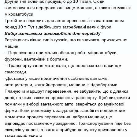
Другий тип включає продукцію до 10 т ваги. Сюди
застосовується перераховані вище машини, а також потужніші
мікроавтобуси.
Третій тип підходить для автоперевезень із завантаженням
понад 10 т. Тут з дебільшого затребувані великі фури.
Вибір вантажних автомобілів для переїзду
Розрізняють кілька типів кузовів, що визначають призначення
машин.
– Перевезення при малих обсягах робіт: мікроавтобуси,
фургони, вантажівки з бортами.
– Транспортування матеріалів, що перевозяться насипом:
самоскиди.
-Доставка у місце призначення особливих вантажів:
автоцистерни, контейнеровози, машини із гідробортами.
Плануючи маршрут перевезення, не забувайте, що є ділянки
доріг, на яких важлива прохідність транспорту. Щоб виключити
помилки у виборі вантажного авто, зверніться до мувінгової
фірми. Вони допоможуть заздалегідь запобігти неприємним
моментам процесу перевезення, вибрав машину, що
відповідає поставленому завданню. Транспортування піде без
ексцесів у дорозі, а вантаж прибуде до пункту призначення у
зазначений термін.