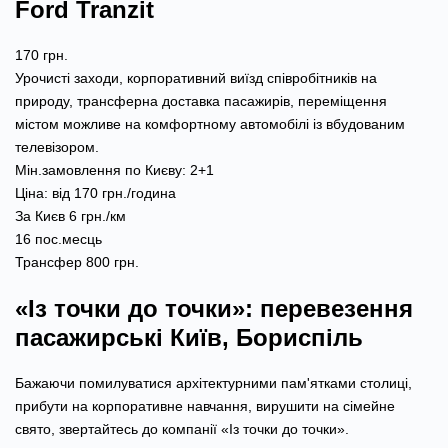
Ford Tranzit
170 грн.
Урочисті заходи, корпоративний виїзд співробітників на
природу, трансферна доставка пасажирів, переміщення
містом можливе на комфортному автомобілі із вбудованим
телевізором.
Мін.замовлення по Києву: 2+1
Ціна: від 170 грн./година
За Києв 6 грн./км
16 пос.месць
Трансфер 800 грн.
«Із точки до точки»: перевезення
пасажирські Київ, Бориспіль
Бажаючи помилуватися архітектурними пам'ятками столиці,
прибути на корпоративне навчання, вирушити на сімейне
свято, звертайтесь до компанії «Із точки до точки».