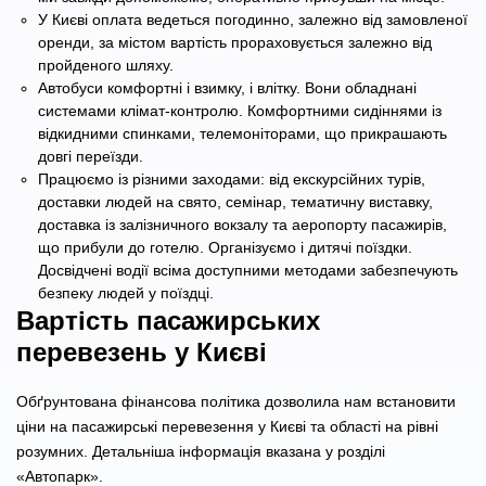
У Києві оплата ведеться погодинно, залежно від замовленої
оренди, за містом вартість прораховується залежно від
пройденого шляху.
Автобуси комфортні і взимку, і влітку. Вони обладнані
системами клімат-контролю. Комфортними сидіннями із
відкидними спинками, телемоніторами, що прикрашають
довгі переїзди.
Працюємо із різними заходами: від екскурсійних турів,
доставки людей на свято, семінар, тематичну виставку,
доставка із залізничного вокзалу та аеропорту пасажирів,
що прибули до готелю. Організуємо і дитячі поїздки.
Досвідчені водії всіма доступними методами забезпечують
безпеку людей у поїздці.
Вартість пасажирських
перевезень у Києві
Обґрунтована фінансова політика дозволила нам встановити
ціни на пасажирські перевезення у Києві та області на рівні
розумних. Детальніша інформація вказана у розділі
«Автопарк».