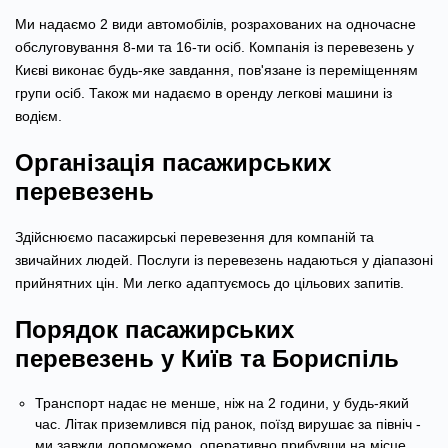
Ми надаємо 2 види автомобілів, розрахованих на одночасне
обслуговування 8-ми та 16-ти осіб. Компанія із перевезень у
Києві виконає будь-яке завдання, пов'язане із переміщенням
групи осіб. Також ми надаємо в оренду легкові машини із
водієм.
Організація пасажирських
перевезень
Здійснюємо пасажирські перевезення для компаній та
звичайних людей. Послуги із перевезень надаються у діапазоні
прийнятних цін. Ми легко адаптуємось до цільових запитів.
Порядок пасажирських
перевезень у Київ та Бориспіль
Транспорт надає не менше, ніж на 2 години, у будь-який
час. Літак приземлився під ранок, поїзд вирушає за північ -
ми завжди допоможемо, оперативно прибувши на місце.