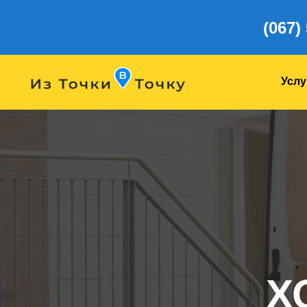
(067)
Услу
Х