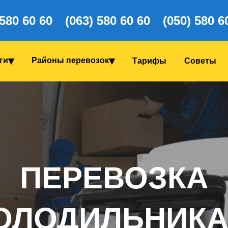
 580 60 60
(063) 580 60 60
(050) 580 6
ги
Районы перевозок
Тарифы
Coветы
ПЕРЕВОЗКА
ОЛОДИЛЬНИКА