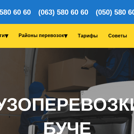
 580 60 60
(063) 580 60 60
(050) 580 6
ги
Районы перевозок
Тарифы
Coветы
УЗОПЕРЕВОЗК
БУЧЕ