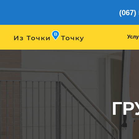
(067)
Услу
ГР